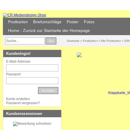
Postkarten
Briefumschläge
Poster
Fotos
Home - Zurück zur Startseite der Homepage
Go
Startseite
»
Postkarten
»
Alle Postkarten
»
DIN 
Kundenlogin!
E-Mail-Adresse
Passwort
Anmelden
Konto erstellen
Passwort vergessen?
Kundenrezensionen