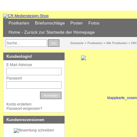
Postkarten
Briefumschläge
Poster
Fotos
Home - Zurück zur Startseite der Homepage
Go
Startseite
»
Postkarten
»
Alle Postkarten
»
DIN 
Kundenlogin!
E-Mail-Adresse
Passwort
Anmelden
Konto erstellen
Passwort vergessen?
Kundenrezensionen