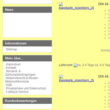
DIN A6 
News
D
Q
a
(
V
M
K
F
i
Informationen
Sitemap
Staffel
Mehr über...
Impressum
Lieferzeit:
ca. 3-4 Ta
Kontakt
Versand- &
Zahlungsbedingungen
DIN A6 
Widerrufsrecht & Muster-
Widerrufsformular
D
AGB
Q
Privatsphäre und Datenschutz
a
Callback Service
(
V
M
Kundenbewertungen
K
F