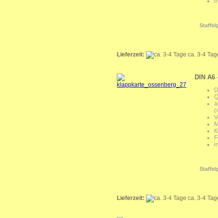
i
Staffel
Lieferzeit:
ca. 3-4 Ta
DIN A6 
D
Q
a
(
V
M
K
F
i
Staffel
Lieferzeit:
ca. 3-4 Ta