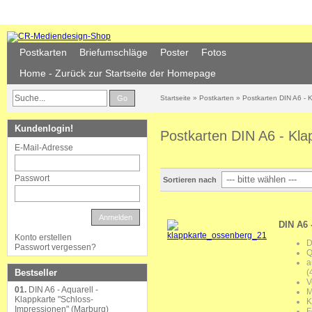
Postkarten
Briefumschläge
Poster
Fotos
Home - Zurück zur Startseite der Homepage
Go
Startseite
»
Postkarten
»
Postkarten DIN A6 - 
Kundenlogin!
Postkarten DIN A6 - Kla
E-Mail-Adresse
Passwort
Sortieren nach
Anmelden
DIN A6 
Konto erstellen
D
Passwort vergessen?
Q
a
(
Bestseller
V
01.
DIN A6 - Aquarell -
M
Klappkarte "Schloss-
K
Impressionen" (Marburg)
F