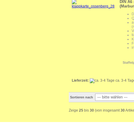
DIN A6 
(Marbur
D
Q
a
(
V
M
K
F
i
Staffel
Lieferzeit:
ca. 3-4 Ta
Sortieren nach
Zeige
25
bis
30
(von insgesamt
30
Artik